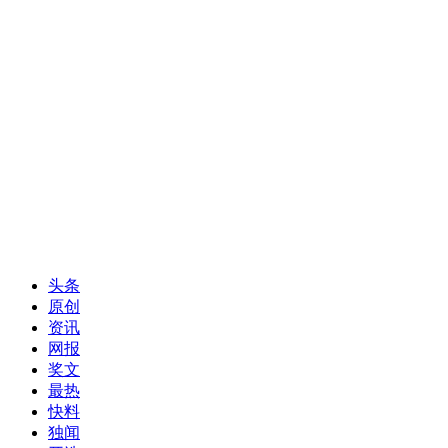
头条
原创
资讯
网报
奖文
最热
快料
独闻