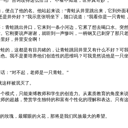
一句广告词改得这么恰当，“不看不知道，世界真奇妙”。
便点了他的名。他站起来说：“青蛙从井里跳出来，它到外面看
还是井外好？”我示意张明坐下，随口说道：“我看你是一只青蛙
青蛙跳出井口，它来到一条小河边，它累了想去喝口水。突然，
话。它刚要说声谢谢，就听到一声惨叫，一柄钢叉已刺穿了那只
井里好，井里安全啊！
的，这都是有目共睹的，让青蛙跳回井里又有什么不好？可我
亮色。我不是要培养他们创造性的思维吗？可我竟然说他是一只
：“对不起，老师是一只青蛙。”
就这样被泯灭了。
模式，只能束缚教师和学生的创造力。从素质教育的角度来说
教师的超越，赞赏学生独特的和富有个性化的理解和表达。只有
的玫瑰，最耀眼的火花，那将是我们民族最大的希望。