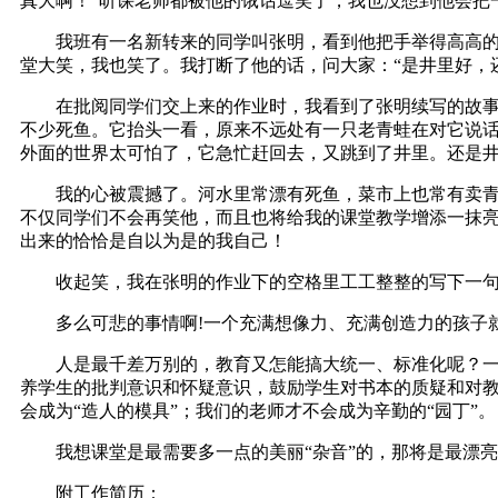
真大啊！”听课老师都被他的饿话逗笑了，我也没想到他会把
我班有一名新转来的同学叫张明，看到他把手举得高高的，
堂大笑，我也笑了。我打断了他的话，问大家：“是井里好，
在批阅同学们交上来的作业时，我看到了张明续写的故事：
不少死鱼。它抬头一看，原来不远处有一只老青蛙在对它说
外面的世界太可怕了，它急忙赶回去，又跳到了井里。还是
我的心被震撼了。河水里常漂有死鱼，菜市上也常有卖青蛙
不仅同学们不会再笑他，而且也将给我的课堂教学增添一抹
出来的恰恰是自以为是的我自己！
收起笑，我在张明的作业下的空格里工工整整的写下一句话
多么可悲的事情啊!一个充满想像力、充满创造力的孩子
人是最千差万别的，教育又怎能搞大统一、标准化呢？一个
养学生的批判意识和怀疑意识，鼓励学生对书本的质疑和对
会成为“造人的模具”；我们的老师才不会成为辛勤的“园丁”。
我想课堂是最需要多一点的美丽“杂音”的，那将是最漂亮
附工作简历：