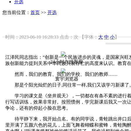
开选
您当前位置：
首页
>>
开选
时间：2023-06-10 16:28:33
点击：
次
【字体：
大
中
小
】
江泽民同志指出：“创新是一个民族进步的灵魂，是国家兴旺
24小时在线客服
族创新能力提到关系中华民族兴衰存亡的高度来认识。教育在
然而，我们的教育、我们的学校、我们的教师……
寰宇浏览器
那是个阳光灿烂的日子,同往常一样,我们又该学习新课了
学习的课文是《坐井观天》，一切都在有条不紊的进行着。
行写话训练，效果非常好。按照惯例，学完新课后我又一次
争论，还有的仰起小脸在思考。
待平静下来，我开始点名。有的同学说，青蛙跳出井口后，
里开满了五颜六色的花儿，上面飞舞着蝴蝶和蜜蜂，青蛙陶醉