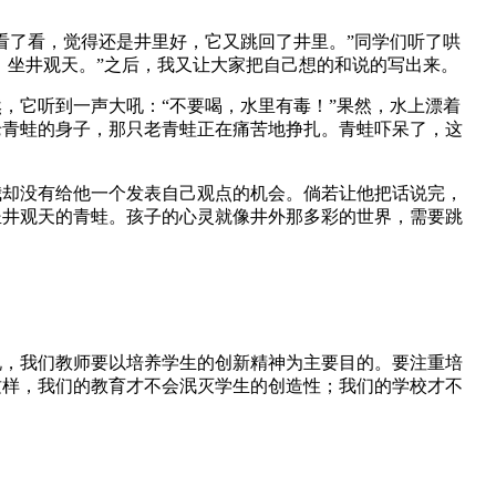
了看，觉得还是井里好，它又跳回了井里。”同学们听了哄
，坐井观天。”之后，我又让大家把自己想的和说的写出来。
它听到一声大吼：“不要喝，水里有毒！”果然，水上漂着
老青蛙的身子，那只老青蛙正在痛苦地挣扎。青蛙吓呆了，这
却没有给他一个发表自己观点的机会。倘若让他把话说完，
坐井观天的青蛙。孩子的心灵就像井外那多彩的世界，需要跳
，我们教师要以培养学生的创新精神为主要目的。要注重培
这样，我们的教育才不会泯灭学生的创造性；我们的学校才不