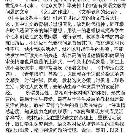
世纪90年代末，《北京文学》率先推出的3篇有关语文教育
问题的文章－－《女儿的作业》、《文学教育的悲哀》、
《中学语文教学手记》引起了世纪之交的语文教育大讨
论，其中语文教育指导思想僵化，缺乏时代精神，固守极
左时代遗留下来的陈旧思想，用统一的思维模式扼杀学生
个性和创造性的发展问题；现行教材、教学参考书的内容
陈旧落后，不适应时代要求问题首当其冲。教材选文时代
性不强，缺少“源头活水”，就难以引起学生的共鸣，不能
激发学生研读文本的兴趣，培养高尚的道德情操和健康的
审美情趣也只能是纸上谈兵。一个突出的现象是，学生上
课不喜欢课本，却非常喜欢《读者文摘》、《中华活页文
选》、《青年博览》等杂志，原因就在于这部分杂志的选
文精美、时代性强。因此，教材选文必须与时俱进，联系
生活，关注人的发展，去触动生命个体发展中的敏感神
经。 所谓灵活性，是相对于教材编写的体例、形式而
言的。最易于学生接受、最有益于学生发展的教材就是最
灵活的教材。教材“应符合学生的身心发展特点”，“注重情
感态度、知识能力之间的联系”，“体例和呈现方式应灵活
多样”②。教材编订应在重视选文的基础上，重视活动设
计，鼓励学生探究创造。语文教材应从培养学生的主动探
究能力出发，精心创设问题的情境、说法、事例，以及丰