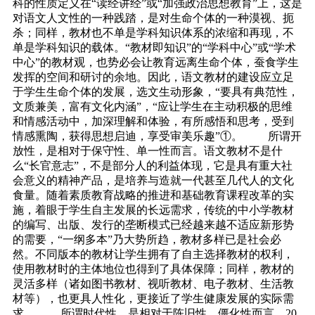
科的性质定义在“读经讲经”或“加强政治思想教育”上，这是
对语文人文性的一种践踏，是对生命个体的一种漠视、扼
杀；同样，教材也不单是学科知识体系的浓缩和再现，不
单是学科知识的载体。“教材即知识”的“学科中心”或“学术
中心”的教材观，也势必会让教育远离生命个体，蚕食学生
发挥的空间和研讨的余地。因此，语文教材的建设应立足
于学生生命个体的发展，选文生动形象，“要具有典范性，
文质兼美，富有文化内涵”，“应让学生在主动积极的思维
和情感活动中，加深理解和体验，有所感悟和思考，受到
情感熏陶，获得思想启迪，享受审美乐趣”①。 所谓开
放性，是相对于保守性、单一性而言。语文教材不是什
么“长官意志”，不是部分人的利益体现，它是具有重大社
会意义的精神产品，是培养与造就一代甚至几代人的文化
食量。随着素质教育战略的推进和基础教育课程改革的实
施，着眼于学生自主发展的长远需求，传统的中小学教材
的编写、出版、发行的垄断模式已经越来越不适应新形势
的需要，“一纲多本”乃大势所趋，教材多样已是社会必
然。不同版本的教材让学生拥有了自主选择教材的权利，
使用教材时的主体地位也得到了具体保障；同样，教材的
灵活多样（诸如图书教材、视听教材、电子教材、生活教
材等），也更具人性化，更接近了学生健康发展的实际需
求。 所谓时代性，是相对于陈旧性、僵化性而言。20