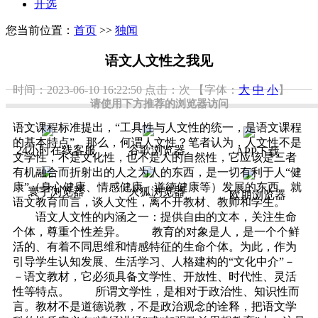
开选
您当前位置：
首页
>>
独闻
语文人文性之我见
时间：2023-06-10 16:22:50
点击：
次
【字体：
大
中
小
】
请使用下方推荐的浏览器访问
语文课程标准提出，“工具性与人文性的统一，是语文课程
的基本特点”。那么，何谓人文性？笔者认为，人文性不是
24小时在线客服
谷歌浏览器
APP下载
文学性，不是文化性，也不是人的自然性，它应该是三者
有机融合而折射出的人之为人的东西，是一切有利于人“健
康”（身心健康、情感健康、道德健康等）发展的东西。就
寰宇浏览器
火狐浏览器
欧朋浏览器
语文教育而言，谈人文性，离不开教材、教师和学生。
语文人文性的内涵之一：提供自由的文本，关注生命
个体，尊重个性差异。 教育的对象是人，是一个个鲜
活的、有着不同思维和情感特征的生命个体。为此，作为
引导学生认知发展、生活学习、人格建构的“文化中介”－
－语文教材，它必须具备文学性、开放性、时代性、灵活
性等特点。 所谓文学性，是相对于政治性、知识性而
言。教材不是道德说教，不是政治观念的诠释，把语文学