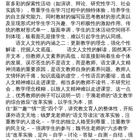
富多彩的探索性活动（如演讲、辩论、研究性学习、社会
实践等），尊重学生在学习过程中的独特体验，培养学生
的自主探究能力。同时教材的编写应思考教材的形式美以
及呈现形式对学生学习兴趣、学习积极性的激励作用。传
统的教材形式单一，版面单调，学生的主体活动空间得不
到体现，板着面孔迎接学生，难以引起学生的认同感。
语文人文性的内涵之二：更新教学的理念，强化个性
解读，挖掘人文底蕴。 语文人文性的解读，固然离不
开文本，但教师人文素养的高低，却直接影响着生命个体
的发展。误尽苍生的不是语文，而是教师。语文课人文精
神消遁的重要原因，是语文教师自身的素养问题。教师人
文情怀的干瘪，知识底蕴的虚空，个性语言的萎缩，造成
人文精神难以走进课堂。相当多的教师不读书，不研究社
会，教学理念模糊，以致人文精神难以走进课堂。这一点
上，优秀教师的例子可以说明一切：于漪老师的“语文教学
的综合效应”改革实验，以学生为本，抓
住“新”“趣”“情”“思”四个字，讲究教文育人的整体性，开拓
课外语文天地；钱梦龙老师的“语文导读法”改革实验，注
重教学的人道化－－学生的独立人格受到尊重，注重教学
的民主化－－强调学生的参与；魏书生老师的“六步教学
法”改革实验，定向－自学－讨论－答疑－自测－自结，强