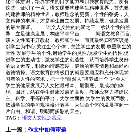
化个体意识，培养学生的自学能力和自我教育能力。所有
这些，证明了一点，语文课要构建学生精神世界，首先要
构建教师的精神世界，教师理念的更新，个性的张扬，人
文精神的丰厚，才是学生自主发展、持续发展、健康发展
的最大保证。 语文人文性的内涵之三：承认个性的差
异，立足健康发展，构建平等平台。 就语文教育而言,
谈人文性离不开教材、教师和学生，而其最终归宿应该是
以学生为中心,关注生命个体，关注学生的发展,尊重学生的
天性,发展学生的个性,启迪学生的灵性,诱发学生的悟性,促
进学生的主动性，激发学生的创造性，从而培养学生良好
的语文素养，积极的情感态度，健康的审美情趣和高尚的
道德情操。语文教育的终极目的就是要顺应和充分体现学
习者的人性的需求，把一个“自然人”培养成一个“社会人”，
学生的健康发展乃人文性最根本、最彻底、最成功的体
现。因此，站在学生健康发展的高度，教师应努力搭建民
主、科学、平等的平台，为学生而教,为学生的发展而教，
依照学生的学习规律设计教学，为生命个体的发展撑起一
片自由、和谐、明朗而多彩的天空。
TAG：
语文人文性之我见
上一篇：
作文中如何审题