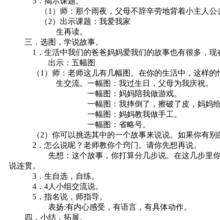
5．揭示课题。
（1）师：那个雨夜，父母不辞辛劳地背着小主人公去看病
（2）出示课题：我爱我家
生再读。
三．选图，学说故事。
1．生活中我们的爸爸妈妈爱我们的故事也有很多，现在
出示：五幅图
（1）师：老师这儿有几幅图。在你的生活中，这样的情景
生交流。一幅图：我过生日，父母为我庆祝。
一幅图：妈妈陪我做游戏。
一幅图：我摔倒了，擦破了皮，妈妈给我
一幅图：妈妈教我做手工。
一幅图：省略号。
（2）你可以挑选其中的一个故事来说说。如果你有别的
2．怎么说呢？老师教你个窍门。请你先想再说。
先想：这个故事，你打算分几步说。在这几步里你的父母
说连贯。
3．生自选，自练。
4．4人小组交流说。
5．指名说，师指导。
表扬:有内心感受，有语言，有具体动作。
四．小结，拓展。