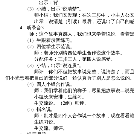
出示：背
（3）小结，出示“说清楚”。
师小结：我们又发现：在这三步中，小主人公又是通过
出示：说清楚（引读）最后，还说出了自己的感受，那就
4．听录音3
师：这个故事真感人，我们也来学着说说。看着黑板上
（1）生跟着录音练习。
（2）四位学生示范说。
师：老师分别请四位学生合作说这个故事。
分配任务：三步三人，第四人说感受。
（3）小结，出示“说连贯”。
师评：你们不但把故事说完整，说清楚了，而且四个人说
们不光想着把自己的部分说好，还认真听了别人是怎么说的
（4）四人小组合作说。
师：我们学着他们的样子，尽量把故事说---说完整
小组长来安排，生练习。
生交流说。（2组）师评。
（5）指名说。
师：刚才是四个人合作说一个故事，现在看看谁的本领
生练习说。
生交流。师评。