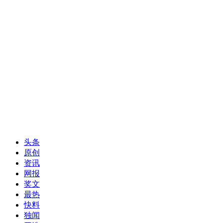
头条
原创
资讯
网报
奖文
最热
快料
独闻