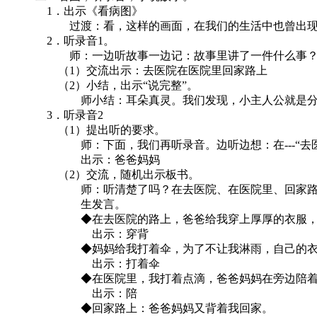
1．出示《看病图》
过渡：看，这样的画面，在我们的生活中也曾出现过
2．听录音1。
师：一边听故事一边记：故事里讲了一件什么事？等
（1）交流出示：去医院在医院里回家路上
（2）小结，出示“说完整”。
师小结：耳朵真灵。我们发现，小主人公就是分---“去
3．听录音2
（1）提出听的要求。
师：下面，我们再听录音。边听边想：在---“去医院的
出示：爸爸妈妈
（2）交流，随机出示板书。
师：听清楚了吗？在去医院、在医院里、回家路上，
生发言。
◆在去医院的路上，爸爸给我穿上厚厚的衣服，背
出示：穿背
◆妈妈给我打着伞，为了不让我淋雨，自己的衣服
出示：打着伞
◆在医院里，我打着点滴，爸爸妈妈在旁边陪着
出示：陪
◆回家路上：爸爸妈妈又背着我回家。