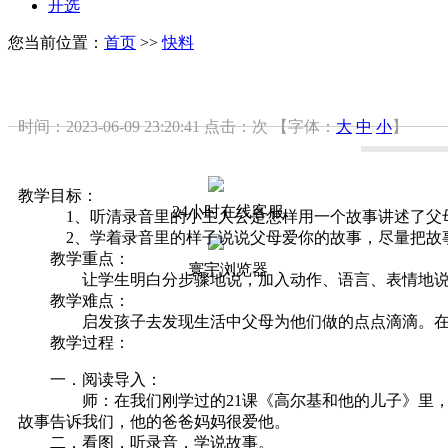
开选
您当前位置：
首页
>>
快料
时间：2023-06-09 23:20:41
点击：
次
【字体：
大
中
小
】
教学目标：
24小时在线客服
1、听清录音里的小主人公是怎样用一个故事讲述了父
2、学着录音里的样子说说父母爱你的故事，尽量把故事
教学重点：
寰宇浏览器
让学生明白分步骤地说，加入动作、语言、表情地说，
教学难点：
启发孩子去发现生活中父母为他们做的点点滴滴。在
教学过程：
一．阅读导入：
师：在我们刚学过的21课《高尔基和他的儿子》里，伟
故事告诉我们，他的爸爸妈妈很爱他。
二．看图，听录音，学说故事。